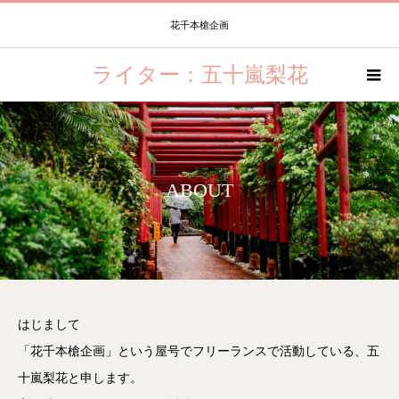
花千本槍企画
ライター：五十嵐梨花
ABOUT
はじまして
「花千本槍企画」という屋号でフリーランスで活動している、五
十嵐梨花と申します。